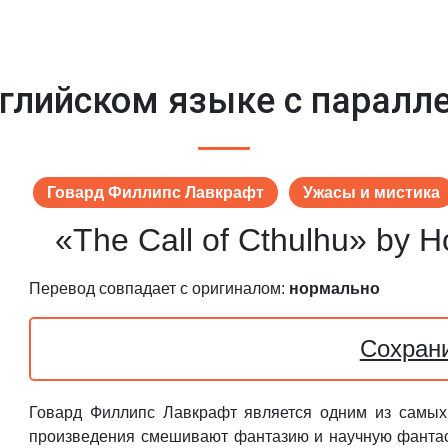
английском языке с парал
Говард Филлипс Лавкрафт
Ужасы и мистика
«The Call of Cthulhu» by Ho
Перевод совпадает с оригиналом:
нормально
Сохран
Говард Филлипс Лавкрафт является одним из самых 
произведения смешивают фантазию и научную фантас