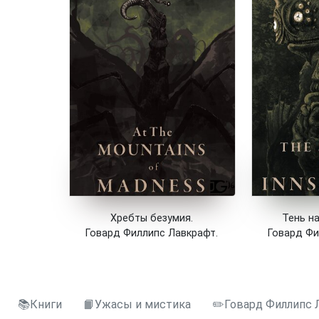
Хребты безумия.
Тень н
Говард Филлипс Лавкрафт.
Говард Фи
📚Книги
📙Ужасы и мистика
✏️Говард Филлипс 