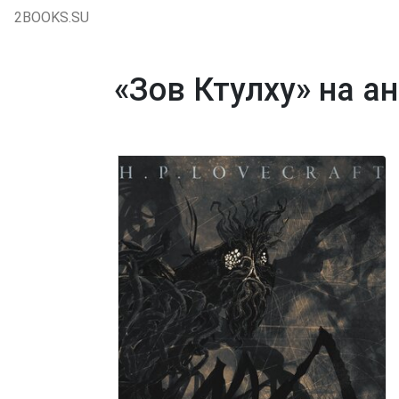
2BOOKS.SU
«Зов Ктулху» на 