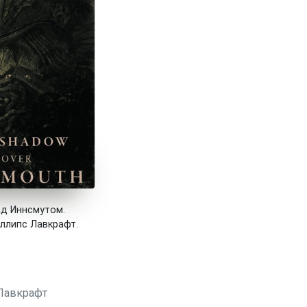
ад Иннсмутом.
ллипс Лавкрафт.
Лавкрафт