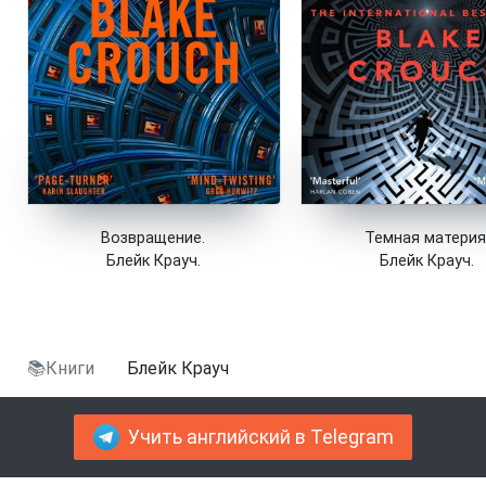
Возвращение.
Темная материя
Блейк Крауч.
Блейк Крауч.
📚Книги
Блейк Крауч
Учить английский в Telegram